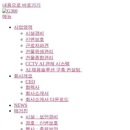
내용으로 바로가기
메뉴
사업영역
시설경비
신변보호
근로자파견
건물위생관리
건물종합관리
CCTV AI 관제 시스템
AI 채용솔루션 구축 컨설팅 ​
회사개요
CEO
협력사
회사소개서
회사소개서 다운로드
NEWS
매거진
시설ㆍ보안경비
경호ㆍ신변보호
행사ㆍ축제보안