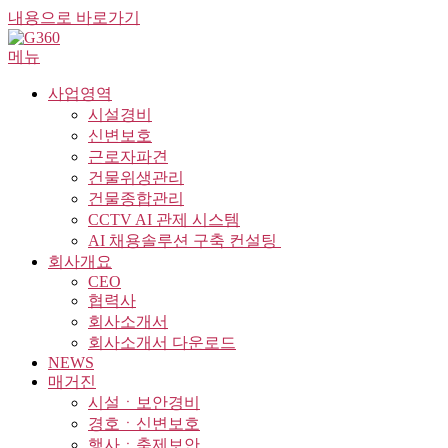
내용으로 바로가기
메뉴
사업영역
시설경비
신변보호
근로자파견
건물위생관리
건물종합관리
CCTV AI 관제 시스템
AI 채용솔루션 구축 컨설팅 ​
회사개요
CEO
협력사
회사소개서
회사소개서 다운로드
NEWS
매거진
시설ㆍ보안경비
경호ㆍ신변보호
행사ㆍ축제보안