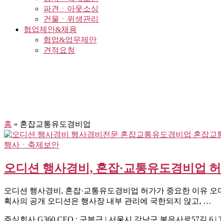
파견ㆍ아웃소싱
건물ㆍ위생관리
협업제안&채용
협업&업무제안
견적요청
홈
»
혼잡교통유도경비업
행사ㆍ축제보안
오디션 행사경비, 혼잡·교통유도경비업 허
오디션 행사경비, 혼잡·교통유도경비업 허가가 중요한 이유 오
획사의 공개 오디션은 행사장 내부 관리에 국한되지 않고, …
주식회사 G360
CEO : 구본근 | 서울시 강남구 봉은사로57길 6 | Tel : 