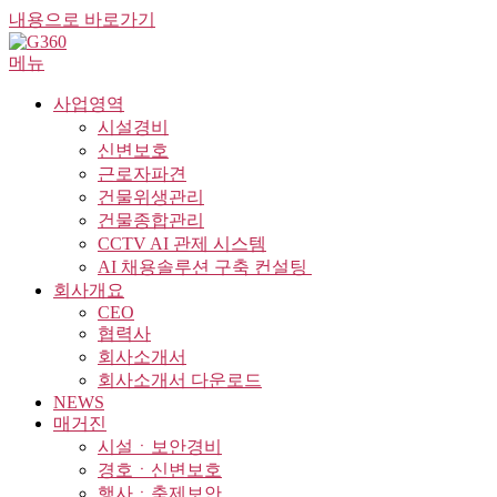
내용으로 바로가기
메뉴
사업영역
시설경비
신변보호
근로자파견
건물위생관리
건물종합관리
CCTV AI 관제 시스템
AI 채용솔루션 구축 컨설팅 ​
회사개요
CEO
협력사
회사소개서
회사소개서 다운로드
NEWS
매거진
시설ㆍ보안경비
경호ㆍ신변보호
행사ㆍ축제보안